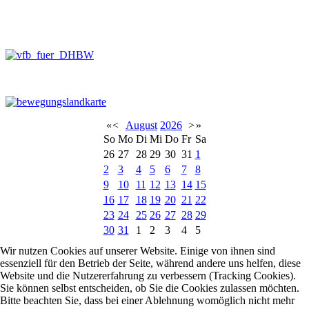
«
<
August
2026
>
»
So
Mo
Di
Mi
Do
Fr
Sa
26
27
28
29
30
31
1
2
3
4
5
6
7
8
9
10
11
12
13
14
15
16
17
18
19
20
21
22
23
24
25
26
27
28
29
30
31
1
2
3
4
5
Wir nutzen Cookies auf unserer Website. Einige von ihnen sind
essenziell für den Betrieb der Seite, während andere uns helfen, diese
Website und die Nutzererfahrung zu verbessern (Tracking Cookies).
Sie können selbst entscheiden, ob Sie die Cookies zulassen möchten.
Bitte beachten Sie, dass bei einer Ablehnung womöglich nicht mehr